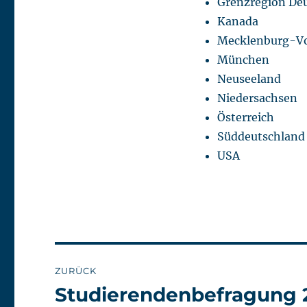
Grenzregion Deu
Kanada
Mecklenburg-
München
Neuseeland
Niedersachsen
Österreich
Süddeutschland
USA
Beitragsnavigation
ZURÜCK
Studierendenbefragung 20
Vorheriger