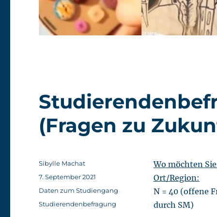
Studierendenbefra
(Fragen zu Zukun
Autor
Sibylle Machat
Wo möchten Sie
Veröffentlicht
7. September 2021
Ort/Region:
am
Kategorien
Daten zum Studiengang
N = 40 (offene 
Schlagwörter
Studierendenbefragung
durch SM)