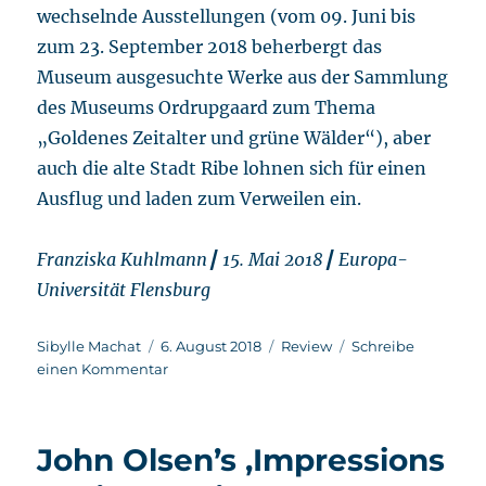
wechselnde Ausstellungen (vom 09. Juni bis
zum 23. September 2018 beherbergt das
Museum ausgesuchte Werke aus der Sammlung
des Museums Ordrupgaard zum Thema
„Goldenes Zeitalter und grüne Wälder“), aber
auch die alte Stadt Ribe lohnen sich für einen
Ausflug und laden zum Verweilen ein.
Franziska Kuhlmann┃ 15. Mai 2018┃ Europa-
Universität Flensburg
Autor
Veröffentlicht
Kategorien
Sibylle Machat
6. August 2018
Review
Schreibe
am
zu
einen Kommentar
Der
Kreislauf
des
John Olsen’s ‚Impressions
Lebens
–