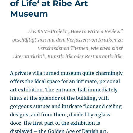
of Life‘ at Ribe Art
Ausstellung
Museum
zum
Thema
der
Vergänglichkeit
Das KSM-Projekt „How to Write a Review“
beschäftigt sich mit dem Verfassen von Kritiken zu
verschiedenen Themen, wie etwa einer
Literaturkritik, Kunstkritik oder Restaurantkritik.
A private villa turned museum quite charmingly
offers the ideal space for an intimate, personal
art exhibition. The entrance hall immediately
hints at the splendor of the building, with
gorgeous statues and intricate floor and ceiling
designs, and from there, divided by a glass
door, the first part of the exhibition is
displayed – the Golden Age of Danish art,