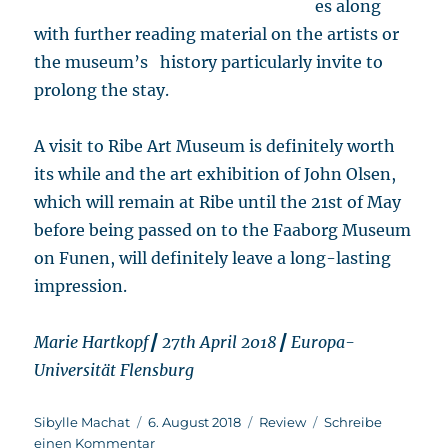
es along
with further reading material on the artists or
the museum’s history particularly invite to
prolong the stay.
A visit to Ribe Art Museum is definitely worth
its while and the art exhibition of John Olsen,
which will remain at Ribe until the 21st of May
before being passed on to the Faaborg Museum
on Funen, will definitely leave a long-lasting
impression.
Marie Hartkopf┃ 27th April 2018┃ Europa-
Universität Flensburg
Autor
Veröffentlicht
Kategorien
Sibylle Machat
6. August 2018
Review
Schreibe
am
zu
einen Kommentar