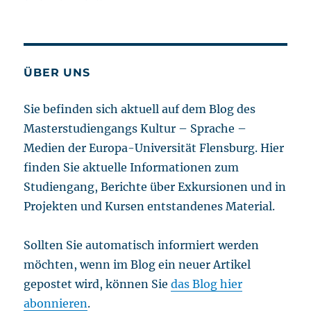
John
Olsen’s
‚Impressions
of
Life‘
ÜBER UNS
at
Ribe
Sie befinden sich aktuell auf dem Blog des
Art
Masterstudiengangs Kultur – Sprache –
Museum
Medien der Europa-Universität Flensburg. Hier
finden Sie aktuelle Informationen zum
Studiengang, Berichte über Exkursionen und in
Projekten und Kursen entstandenes Material.
Sollten Sie automatisch informiert werden
möchten, wenn im Blog ein neuer Artikel
gepostet wird, können Sie
das Blog hier
abonnieren
.