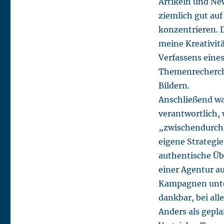
Artikeln und Ne
ziemlich gut auf
konzentrieren. D
meine Kreativit
Verfassens eines
Themenrecherche
Bildern.
Anschließend wa
verantwortlich,
„zwischendurch“
eigene Strategie
authentische Üb
einer Agentur a
Kampagnen unter
dankbar, bei al
Anders als gepl