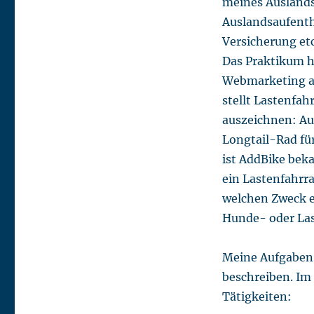
meines Auslands
Auslandsaufenth
Versicherung etc
Das Praktikum h
Webmarketing ab
stellt Lastenfah
auszeichnen: Auf
Longtail-Rad für
ist AddBike bek
ein Lastenfahrr
welchen Zweck es
Hunde- oder Las
Meine Aufgaben 
beschreiben. Im
Tätigkeiten: