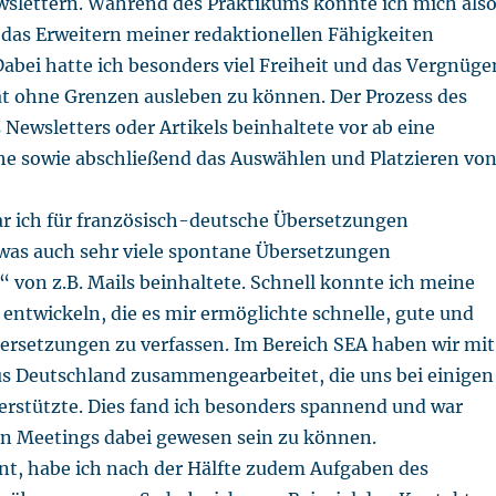
wslettern. Während des Praktikums konnte ich mich als
 das Erweitern meiner redaktionellen Fähigkeiten
abei hatte ich besonders viel Freiheit und das Vergnüge
ät ohne Grenzen ausleben zu können. Der Prozess des
 Newsletters oder Artikels beinhaltete vor ab eine
 sowie abschließend das Auswählen und Platzieren vo
r ich für französisch-deutsche Übersetzungen
 was auch sehr viele spontane Übersetzungen
 von z.B. Mails beinhaltete. Schnell konnte ich meine
 entwickeln, die es mir ermöglichte schnelle, gute und
ersetzungen zu verfassen. Im Bereich SEA haben wir mit
us Deutschland zusammengearbeitet, die uns bei einigen
stützte. Dies fand ich besonders spannend und war
len Meetings dabei gewesen sein zu können.
ant, habe ich nach der Hälfte zudem Aufgaben des