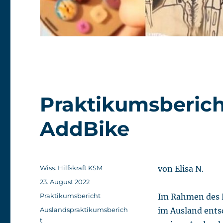
Praktikumsberic
AddBike
Autor
Wiss. Hilfskraft KSM
von Elisa N.
Veröffentlicht
23. August 2022
am
Kategorien
Praktikumsbericht
Im Rahmen des P
Schlagwörter
Auslandspraktikumsberich
im Ausland ents
t