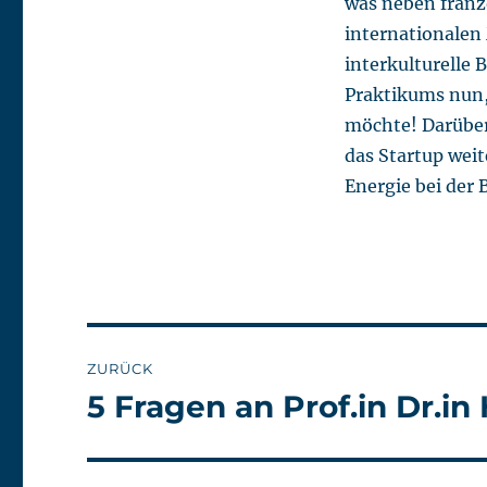
was neben franz
internationalen
interkulturelle
Praktikums nun, 
möchte! Darüber
das Startup weit
Energie bei der
Beitragsnavigation
ZURÜCK
5 Fragen an Prof.in Dr.
Vorheriger
Beitrag: