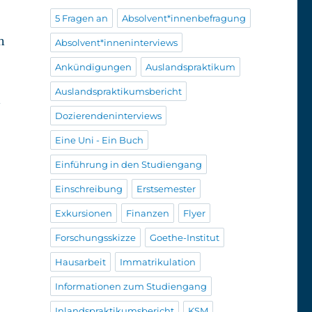
o
5 Fragen an
Absolvent*innenbefragung
n
Absolvent*inneninterviews
Ankündigungen
Auslandspraktikum
Auslandspraktikumsbericht
n
Dozierendeninterviews
Eine Uni - Ein Buch
Einführung in den Studiengang
Einschreibung
Erstsemester
Exkursionen
Finanzen
Flyer
Forschungsskizze
Goethe-Institut
Hausarbeit
Immatrikulation
Informationen zum Studiengang
Inlandspraktikumsbericht
KSM