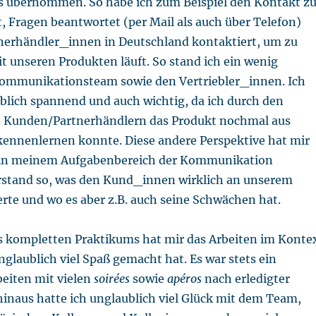
 übernommen. So habe ich zum Beispiel den Kontakt z
, Fragen beantwortet (per Mail als auch über Telefon)
nerhändler_innen in Deutschland kontaktiert, um zu
it unseren Produkten läuft. So stand ich ein wenig
ommunikationsteam sowie den Vertriebler_innen. Ich
ublich spannend und auch wichtig, da ich durch den
n Kunden/Partnerhändlern das Produkt nochmal aus
ennenlernen konnte. Diese andere Perspektive hat mir
r in meinem Aufgabenbereich der Kommunikation
erstand so, was den Kund_innen wirklich an unserem
rte und wo es aber z.B. auch seine Schwächen hat.
kompletten Praktikums hat mir das Arbeiten im Konte
nglaublich viel Spaß gemacht hat. Es war stets ein
eiten mit vielen
soirées
sowie
apéros
nach erledigter
hinaus hatte ich unglaublich viel Glück mit dem Team,