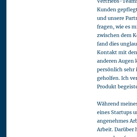
Vertriebs-Teams
Kunden gepflegt
und unsere Part
fragen, wie es m
zwischen dem K
fand dies ungla
Kontakt mit de
anderen Augen k
persönlich seh
geholfen. Ich v
Produkt begeiste
Während meines 
eines Startups u
angenehmes Arb
Arbeit. Darüber 