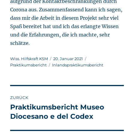
aufgrund der Kontaktbeschränkungen durch
Corona aus. Zusammenfassend kann ich sagen,
dass mir die Arbeit in diesem Projekt sehr viel
Spaß bereitet hat und ich das erlangte Wissen
und die Erfahrungen, die ich machte, sehr
schätze.
Autor
Veröffentlicht
Kategorien
Wiss. Hilfskraft KSM
20. Januar 2021
Schlagwörter
am
Praktikumsbericht
Inlandspraktikumsbericht
Beitragsnavigation
ZURÜCK
Praktikumsbericht Museo
Vorheriger
Beitrag:
Diocesano e del Codex