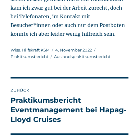
kam ich zwar gut bei der Arbeit zurecht, doch
bei Telefonaten, im Kontakt mit
Besucher*innen oder auch nur dem Postboten
konnte ich aber leider wenig hilfreich sein.
Autor
Veröffentlicht
Kategorien
Wiss. Hilfskraft KSM
4. November 2022
Schlagwörter
am
Praktikumsbericht
Auslandspraktikumsbericht
Beitragsnavigation
ZURÜCK
Praktikumsbericht
Vorheriger
Beitrag:
Eventmanagement bei Hapag-
Lloyd Cruises