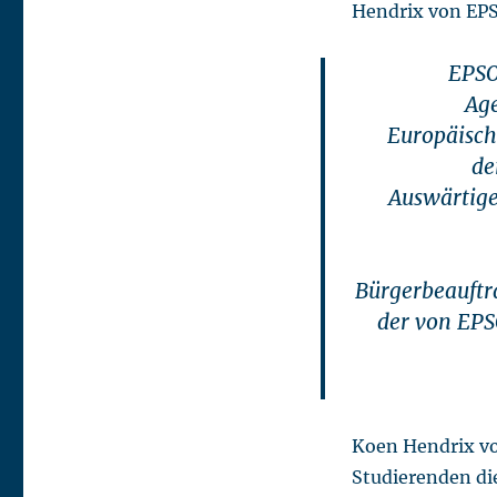
Hendrix von EP
EPSO
Age
Europäisch
de
Auswärtige
Bürgerbeauftra
der von EPS
Koen Hendrix vo
Studierenden di