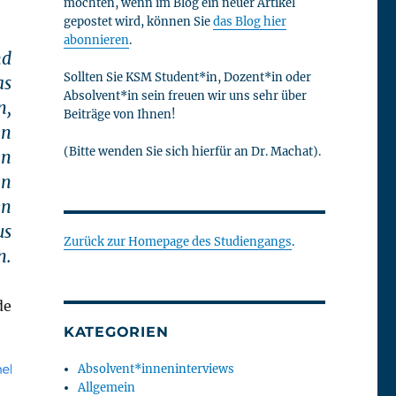
möchten, wenn im Blog ein neuer Artikel
gepostet wird, können Sie
das Blog hier
abonnieren
.
nd
Sollten Sie KSM Student*in, Dozent*in oder
as
Absolvent*in sein freuen wir uns sehr über
n,
Beiträge von Ihnen!
en
(Bitte wenden Sie sich hierfür an Dr. Machat).
en
en
en
us
Zurück zur Homepage des Studiengangs
.
n.
de
KATEGORIEN
Absolvent*inneninterviews
Allgemein