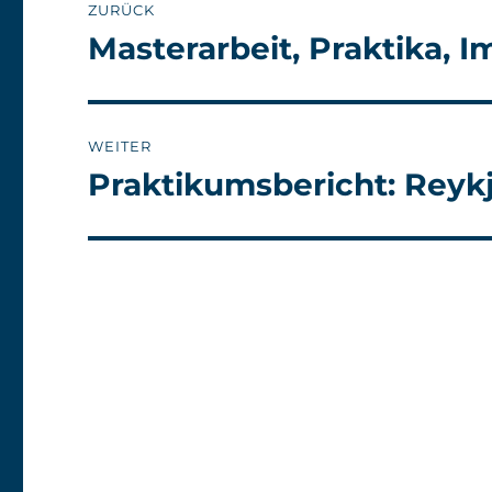
ZURÜCK
Masterarbeit, Praktika, I
Vorheriger
Beitrag:
WEITER
Praktikumsbericht: Reykja
Nächster
Beitrag: