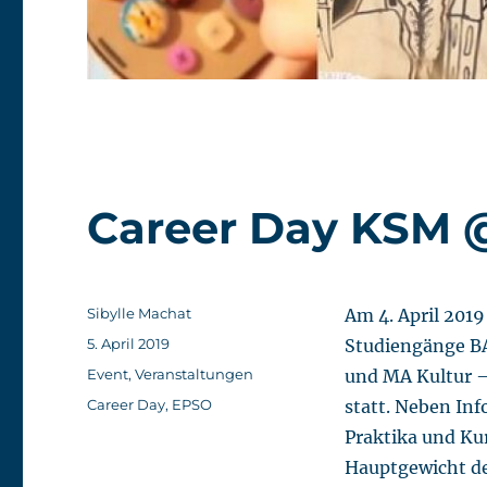
Career Day KSM 
Autor
Sibylle Machat
Am 4. April 201
Veröffentlicht
5. April 2019
Studiengänge BA
am
Kategorien
Event
,
Veranstaltungen
und MA Kultur –
Schlagwörter
Career Day
,
EPSO
statt. Neben In
Praktika und Ku
Hauptgewicht de