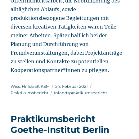
Öffentlichkeitsarbeit, die Koordinierung des
alltäglichen Ablaufs, sowie
produktionsbezogene Begleitungen mit
diversen kreativen Tätigkeiten waren Teile
meiner Arbeiten. Später half ich bei der
Planung und Durchführung von
Fremdveranstaltungen, dabei Projektanträge
zu stellen und Kontakte zu potentiellen
Kooperationspartner*innen zu pflegen.
Autor
Veröffentlicht
Kategorien
Wiss. Hilfskraft KSM
24. Februar 2021
Schlagwörter
am
Praktikumsbericht
Inlandspraktikumsbericht
Praktikumsbericht
Goethe-Institut Berlin