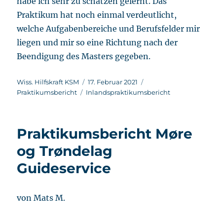
habe ich sehr zu schätzen gelernt. Das
Praktikum hat noch einmal verdeutlicht,
welche Aufgabenbereiche und Berufsfelder mir
liegen und mir so eine Richtung nach der
Beendigung des Masters gegeben.
Autor
Veröffentlicht
Kategorien
Wiss. Hilfskraft KSM
17. Februar 2021
Schlagwörter
am
Praktikumsbericht
Inlandspraktikumsbericht
Praktikumsbericht Møre
og Trøndelag
Guideservice
von Mats M.