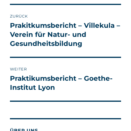
Beitragsnavigation
ZURÜCK
Prakitkumsbericht – Villekula –
Vorheriger
Beitrag:
Verein für Natur- und
Gesundheitsbildung
WEITER
Praktikumsbericht – Goethe-
Nächster
Beitrag:
Institut Lyon
ÜBER UNS