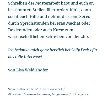
Schreiben der Masterarbeit habt und euch an
bestimmten Stellen überfordert fühlt, dann
sucht euch Hilfe und nehmt diese an. Sei es
durch Sprechstunden bei Frau Machat oder
Dozierenden oder auch Kurse zum
wissenschaftlichen Schreiben von der zhb.
Ich bedanke mich ganz herzlich bei Sally Preiss für
das tolle Interview!
von Lisa Weldishofer
Autor
Veröffentlicht
Kategorien
Wiss. Hilfskraft KSM
19. Juni 2023
am
Schlagwörter
Absolvent*inneninterviews
,
Allgemein
5 Fragen an