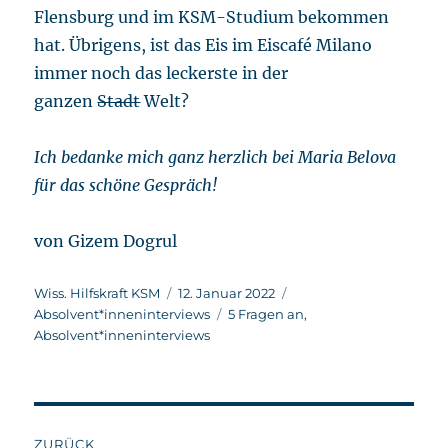
Flensburg und im KSM-Studium bekommen
hat. Übrigens, ist das Eis im Eiscafé Milano
immer noch das leckerste in der
ganzen
Stadt
Welt?
Ich bedanke mich ganz herzlich bei Maria Belova
für das schöne Gespräch!
von Gizem Dogrul
Autor
Veröffentlicht
Kategorien
Wiss. Hilfskraft KSM
12. Januar 2022
am
Schlagwörter
Absolvent*inneninterviews
5 Fragen an
,
Absolvent*inneninterviews
Beitragsnavigation
ZURÜCK