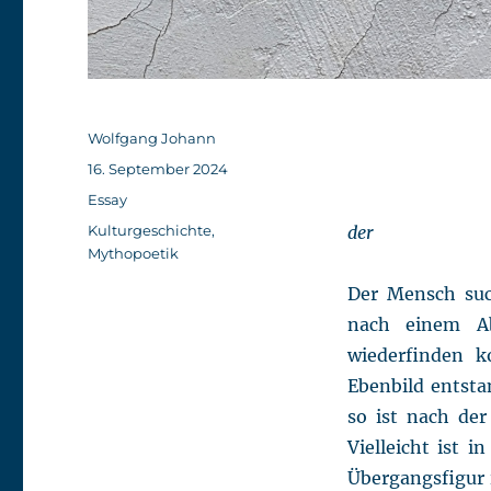
Autor
Wolfgang Johann
Veröffentlicht
16. September 2024
am
Kategorien
Essay
Schlagwörter
Kulturgeschichte
,
der
Mythopoetik
Der Mensch suc
nach einem Ab
wiederfinden k
Ebenbild entst
so ist nach de
Vielleicht ist 
Übergangsfigur 