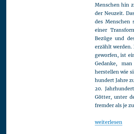
Menschen hin z
der Neuzeit. Das
des Menschen s
einer Transfor
Bezüge und de
erzählt werden.
geworfen, ist e
Gedanke, man 
herstellen wie s
hundert Jahre z
20. Jahrhunder
Götter, unter d
fremder als je zu
„Der unglücklic
weiterlesen