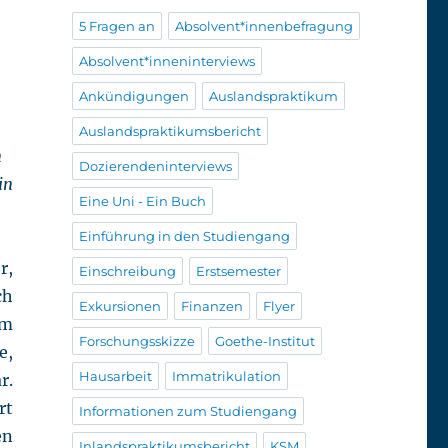
5 Fragen an
Absolvent*innenbefragung
Absolvent*inneninterviews
Ankündigungen
Auslandspraktikum
Auslandspraktikumsbericht
n
Dozierendeninterviews
in
Eine Uni - Ein Buch
Einführung in den Studiengang
r,
Einschreibung
Erstsemester
ch
Exkursionen
Finanzen
Flyer
em
Forschungsskizze
Goethe-Institut
e,
Hausarbeit
Immatrikulation
r.
rt
Informationen zum Studiengang
en
Inlandspraktikumsbericht
KSM