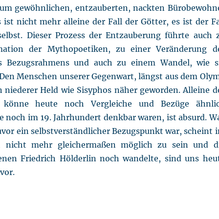
um gewöhnlichen, entzauberten, nackten Bürobewohn
 ist nicht mehr alleine der Fall der Götter, es ist der Fa
elbst. Dieser Prozess der Entzauberung führte auch 
mation der Mythopoetiken, zu einer Veränderung d
s Bezugsrahmens und auch zu einem Wandel, wie s
 Den Menschen unserer Gegenwart, längst aus dem Oly
in niederer Held wie Sisyphos näher geworden. Alleine d
könne heute noch Vergleiche und Bezüge ähnli
ie noch im 19. Jahrhundert denkbar waren, ist absurd. W
uvor ein selbstverständlicher Bezugspunkt war, scheint 
t nicht mehr gleichermaßen möglich zu sein und d
enen Friedrich Hölderlin noch wandelte, sind uns heu
vor.
he Sisyphos“