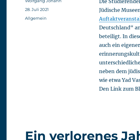
Autor
Wolfgang Johann
Die Studierende
Veröffentlicht
28. Juli 2021
Jüdische Museen
am
Kategorien
Allgemein
Auftaktveransta
Deutschland“ an
beteiligt. In d
auch ein eigener
erinnerungskult
unterschiedlich
neben dem jüdi
wie etwa Yad Va
Den Link zum Bl
Ein verlorenes Ja